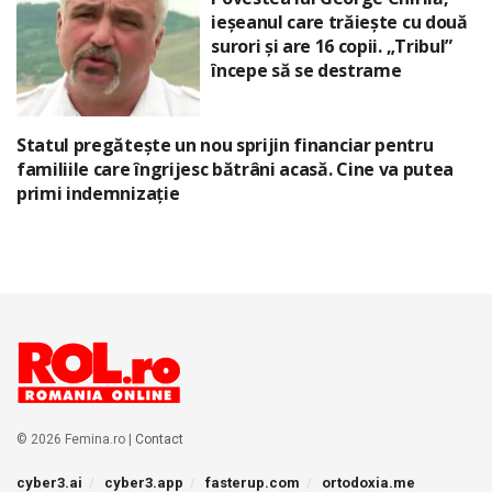
ieșeanul care trăiește cu două
surori și are 16 copii. „Tribul”
începe să se destrame
Statul pregătește un nou sprijin financiar pentru
familiile care îngrijesc bătrâni acasă. Cine va putea
primi indemnizație
© 2026 Femina.ro |
Contact
cyber3.ai
cyber3.app
fasterup.com
ortodoxia.me