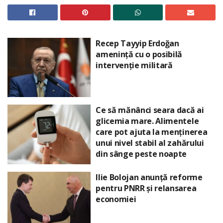
Recep Tayyip Erdoğan
amenință cu o posibilă
intervenție militară
Ce să mănânci seara dacă ai
glicemia mare. Alimentele
care pot ajuta la menținerea
unui nivel stabil al zahărului
din sânge peste noapte
Ilie Bolojan anunță reforme
pentru PNRR și relansarea
economiei