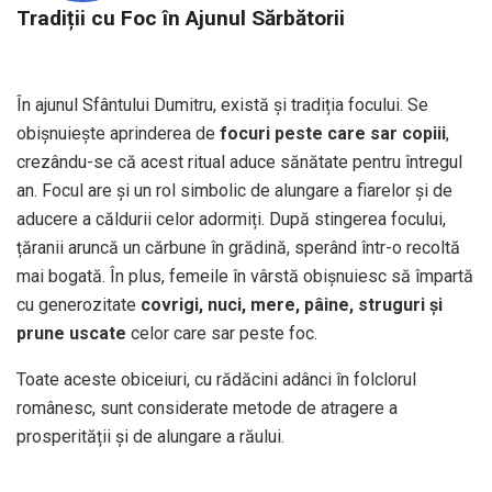
Tradiții cu Foc în Ajunul Sărbătorii
În ajunul Sfântului Dumitru, există și tradiția focului. Se
obișnuiește aprinderea de
focuri peste care sar copiii
,
crezându-se că acest ritual aduce sănătate pentru întregul
an. Focul are și un rol simbolic de alungare a fiarelor și de
aducere a căldurii celor adormiți. După stingerea focului,
țăranii aruncă un cărbune în grădină, sperând într-o recoltă
mai bogată. În plus, femeile în vârstă obișnuiesc să împartă
cu generozitate
covrigi, nuci, mere, pâine, struguri și
prune uscate
celor care sar peste foc.
Toate aceste obiceiuri, cu rădăcini adânci în folclorul
românesc, sunt considerate metode de atragere a
prosperității și de alungare a răului.