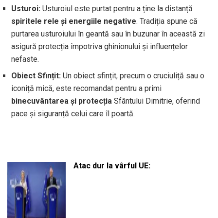
Usturoi:
Usturoiul este purtat pentru a ține la distanță
spiritele rele și energiile negative
. Tradiția spune că
purtarea usturoiului în geantă sau în buzunar în această zi
asigură protecția împotriva ghinionului și influențelor
nefaste.
Obiect Sfințit:
Un obiect sfințit, precum o cruciuliță sau o
iconiță mică, este recomandat pentru a primi
binecuvântarea și protecția
Sfântului Dimitrie, oferind
pace și siguranță celui care îl poartă.
Atac dur la vârful UE: