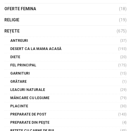
OFERTE FEMINA
(18)
RELIGIE
(19)
REȚETE
(675)
ANTREURI
(37)
DESERT CA LA MAMA ACASĂ
(193)
DIETE
(20)
FEL PRINCIPAL
(175)
GARNITURI
(15)
GRĂTARE
(1)
LEACURI NATURALE
(29)
MÂNCARE CU LEGUME
(79)
PLACINTE
(30)
PREPARATE DE POST
(143)
PREPARATE DIN PEȘTE
(4)
REȚETE CU CARNE DE PUI
(45)