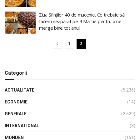
Ziua Sfinților 40 de mucenici. Ce trebuie să
facem neapărat pe 9 Martie pentru a ne
merge bine tot anul.
1
2
Categorii
ACTUALITATE
(5.236)
ECONOMIE
(14)
GENERALE
(2.629)
INTERNATIONAL
(8)
MONDEN
(151)