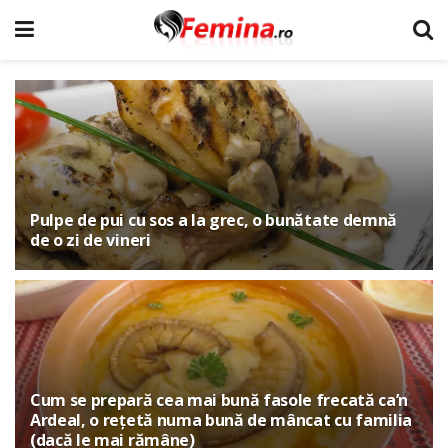
Pulpe de pui cu sos a la grec, o bunătate demnă
de o zi de vineri
Cum se prepară cea mai bună fasole frecată ca’n
Ardeal, o rețetă numa bună de mâncat cu familia
(dacă le mai rămâne)