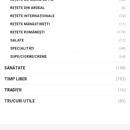
REȚETE DIN ARDEAL
(6)
REȚETE INTERNAȚIONALE
(33)
REȚETE MĂNĂSTIREȚTI
(11)
REȚETE ROMÂNEȘTI
(170)
SALATE
(12)
SPECIALITĂȚI
(48)
SUPE/CIORBE/CREME
(64)
SĂNĂTATE
(148)
TIMP LIBER
(183)
TRADIȚII
(16)
TRUCURI UTILE
(85)