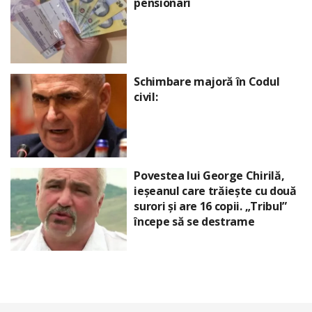
pensionari
Schimbare majoră în Codul
civil:
Povestea lui George Chirilă,
ieșeanul care trăiește cu două
surori și are 16 copii. „Tribul”
începe să se destrame