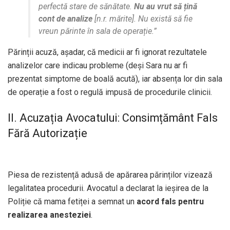
perfectă stare de sănătate.
Nu au vrut să țină
cont de analize
[n.r. mărite]. Nu există să fie
vreun părinte în sala de operație.”
Părinții acuză, așadar, că medicii ar fi ignorat rezultatele
analizelor care indicau probleme (deși Sara nu ar fi
prezentat simptome de boală acută), iar absența lor din sala
de operație a fost o regulă impusă de procedurile clinicii.
II. Acuzația Avocatului: Consimțământ Fals
Fără Autorizație
Piesa de rezistență adusă de apărarea părinților vizează
legalitatea procedurii. Avocatul a declarat la ieșirea de la
Poliție că mama fetiței a semnat un
acord fals pentru
realizarea anesteziei
.