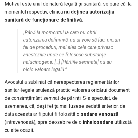
Motivul este unul de natură legală și sanitară: se pare că, la
momentul respectiv, clinica
nu deținea autorizația
sanitară de funcționare definitivă
.
„Până la momentul la care nu obții
autorizarea definitivă, nu ai voie să faci niciun
fel de proceduri, mai ales cele care privesc
anesteziile unde se folosesc substanţe
halucinogene. […] [Hârtiile semnate] nu au
nicio valoare legală.”
Avocatul a subliniat că nerespectarea reglementărilor
sanitar-legale anulează practic valoarea oricărui document
de consimțământ semnat de părinți. S-a speculat, de
asemenea, că, deși fetița mai fusese sedată anterior, de
data aceasta ar fi putut fi folosită o
sedare venoasă
(intravenoasă), spre deosebire de o
inhalosedare
utilizată
cu alte ocazii.