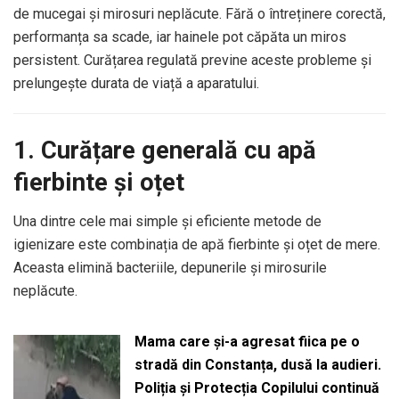
de mucegai și mirosuri neplăcute. Fără o întreținere corectă,
performanța sa scade, iar hainele pot căpăta un miros
persistent. Curățarea regulată previne aceste probleme și
prelungește durata de viață a aparatului.
1. Curățare generală cu apă
fierbinte și oțet
Una dintre cele mai simple și eficiente metode de
igienizare este combinația de apă fierbinte și oțet de mere.
Aceasta elimină bacteriile, depunerile și mirosurile
neplăcute.
Mama care și-a agresat fiica pe o
stradă din Constanța, dusă la audieri.
Poliția și Protecția Copilului continuă