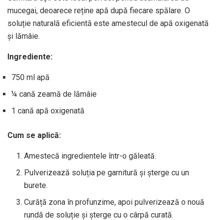
mucegai, deoarece reține apă după fiecare spălare. O
soluție naturală eficientă este amestecul de apă oxigenată
și lămâie.
Ingrediente:
750 ml apă
¼ cană zeamă de lămâie
1 cană apă oxigenată
Cum se aplică:
Amestecă ingredientele într-o găleată.
Pulverizează soluția pe garnitură și șterge cu un
burete.
Curăță zona în profunzime, apoi pulverizează o nouă
rundă de soluție și șterge cu o cârpă curată.