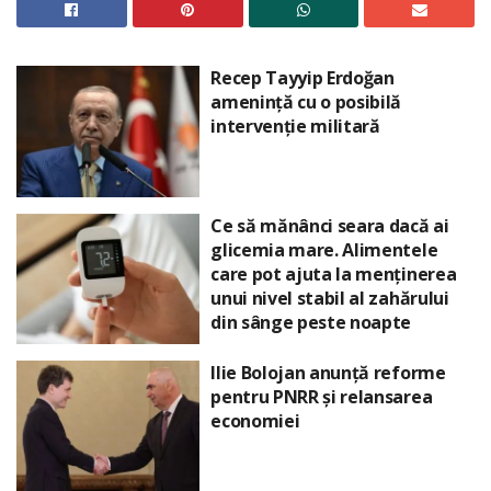
Recep Tayyip Erdoğan
amenință cu o posibilă
intervenție militară
Ce să mănânci seara dacă ai
glicemia mare. Alimentele
care pot ajuta la menținerea
unui nivel stabil al zahărului
din sânge peste noapte
Ilie Bolojan anunță reforme
pentru PNRR și relansarea
economiei