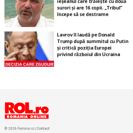
ieșeanul care trăiește cu două
surori și are 16 copii. „Tribul”
începe să se destrame
Lavrov îl laudă pe Donald
Trump după summitul cu Putin
și critică poziția Europei
privind războiul din Ucraina
© 2026 Femina.ro |
Contact