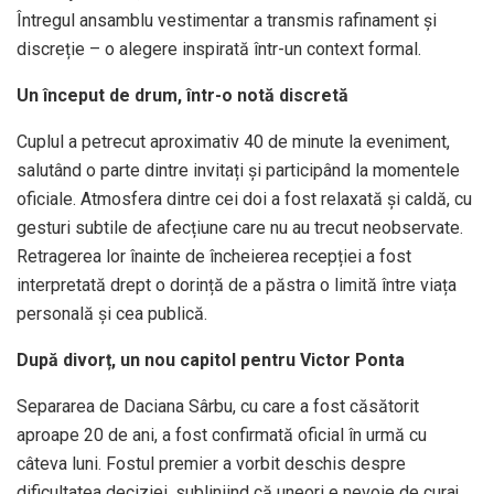
Întregul ansamblu vestimentar a transmis rafinament și
discreție – o alegere inspirată într-un context formal.
Un început de drum, într-o notă discretă
Cuplul a petrecut aproximativ 40 de minute la eveniment,
salutând o parte dintre invitați și participând la momentele
oficiale. Atmosfera dintre cei doi a fost relaxată și caldă, cu
gesturi subtile de afecțiune care nu au trecut neobservate.
Retragerea lor înainte de încheierea recepției a fost
interpretată drept o dorință de a păstra o limită între viața
personală și cea publică.
După divorț, un nou capitol pentru Victor Ponta
Separarea de Daciana Sârbu, cu care a fost căsătorit
aproape 20 de ani, a fost confirmată oficial în urmă cu
câteva luni. Fostul premier a vorbit deschis despre
dificultatea deciziei, subliniind că uneori e nevoie de curaj