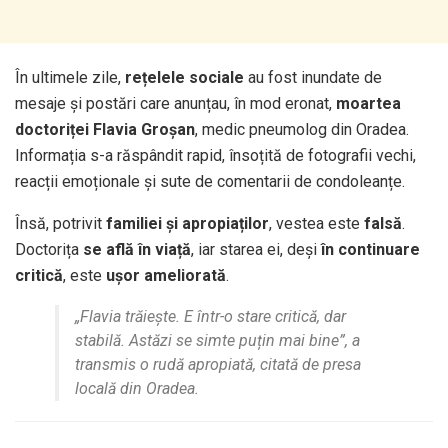
În ultimele zile,
rețelele sociale
au fost inundate de
mesaje și postări care anunțau, în mod eronat,
moartea
doctoriței Flavia Groșan
, medic pneumolog din Oradea.
Informația s-a răspândit rapid, însoțită de fotografii vechi,
reacții emoționale și sute de comentarii de condoleanțe.
Însă, potrivit
familiei și apropiaților
, vestea este
falsă
.
Doctorița
se află în viață
, iar starea ei, deși
în continuare
critică
, este
ușor ameliorată
.
„Flavia trăiește. E într-o stare critică, dar
stabilă. Astăzi se simte puțin mai bine”, a
transmis o rudă apropiată, citată de presa
locală din Oradea.