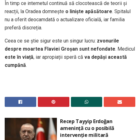
În timp ce internetul continuă să clocotească de teorii și
reacții, la Oradea domnește
o liniște apăsătoare
. Spitalul
nu a oferit deocamdată o actualizare oficială, iar familia
preferă discreția.
Ceea ce se știe sigur este un singur lucru:
zvonurile
despre moartea Flaviei Groșan sunt nefondate
. Medicul
este în viață
, iar apropiații speră că
va depăși această
cumpănă
.
Recep Tayyip Erdoğan
amenință cu o posibilă
intervenție militară