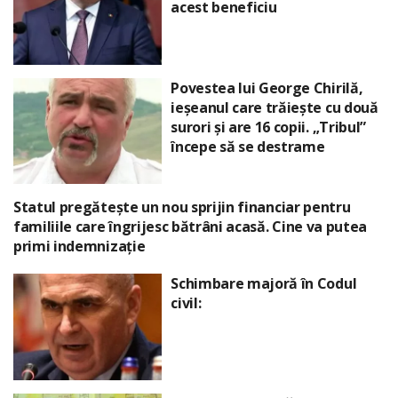
acest beneficiu
Povestea lui George Chirilă,
ieșeanul care trăiește cu două
surori și are 16 copii. „Tribul”
începe să se destrame
Statul pregătește un nou sprijin financiar pentru
familiile care îngrijesc bătrâni acasă. Cine va putea
primi indemnizație
Schimbare majoră în Codul
civil: