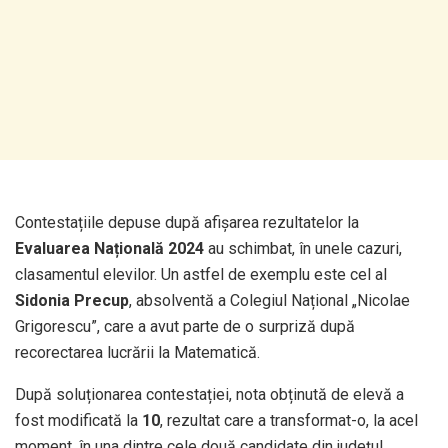
Contestațiile depuse după afișarea rezultatelor la
Evaluarea Națională 2024
au schimbat, în unele cazuri,
clasamentul elevilor. Un astfel de exemplu este cel al
Sidonia Precup
, absolventă a Colegiul Național „Nicolae
Grigorescu”, care a avut parte de o surpriză după
recorectarea lucrării la Matematică.
După soluționarea contestației, nota obținută de elevă a
fost modificată la
10
, rezultat care a transformat-o, la acel
moment, în una dintre cele două candidate din județul