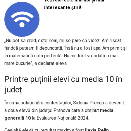
interesante știri!
„Nu pot să cred, este ireal, mi se pare că visez. Am riscat
fiindcă puteam fi depunctată, însă nu a fost așa. Am primit și
la matematică nota perfectă. Nu am trăit vreodată o mai
mare bucurie”, a declarat eleva.
Printre puținii elevi cu media 10 în
județ
În urma soluționării contestațiilor, Sidonia Precup a devenit
a doua elevă din județul Prahova care a obținut
media
generală 10
la Evaluarea Națională 2024.
Cealaltă elevă cu rezultat maxim a fost
Ilexia Pelin
,