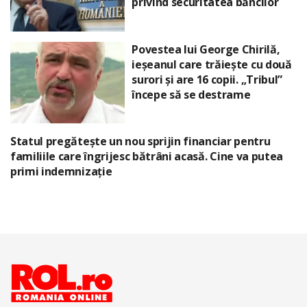
privind securitatea băncilor
Povestea lui George Chirilă,
ieșeanul care trăiește cu două
surori și are 16 copii. „Tribul”
începe să se destrame
Statul pregătește un nou sprijin financiar pentru
familiile care îngrijesc bătrâni acasă. Cine va putea
primi indemnizație