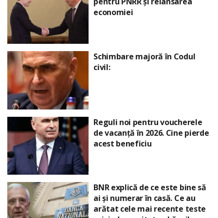
pentru PNRR și relansarea
economiei
Schimbare majoră în Codul
civil:
Reguli noi pentru voucherele
de vacanță în 2026. Cine pierde
acest beneficiu
BNR explică de ce este bine să
ai și numerar în casă. Ce au
arătat cele mai recente teste