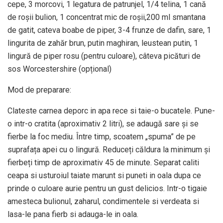
cepe, 3 morcovi, 1 legatura de patrunjel, 1/4 telina, 1 cană
de roșii bulion, 1 concentrat mic de roșii,200 ml smantana
de gatit, cateva boabe de piper, 3-4 frunze de dafin, sare, 1
lingurita de zahăr brun, putin maghiran, leustean putin, 1
lingură de piper rosu (pentru culoare), câteva picături de
sos Worcestershire (opțional)
Mod de preparare:
Clateste carnea deporc in apa rece si taie-o bucatele. Pune-
o intr-o cratita (aproximativ 2 litri), se adaugă sare și se
fierbe la foc mediu. Între timp, scoatem „spuma” de pe
suprafața apei cu o lingură. Reduceți căldura la minimum și
fierbeți timp de aproximativ 45 de minute. Separat caliti
ceapa si usturoiul taiate marunt si puneti in oala dupa ce
prinde o culoare aurie pentru un gust delicios. Intr-o tigaie
amesteca bulionul, zaharul, condimentele si verdeata si
lasa-le pana fierb si adauga-le in oala.