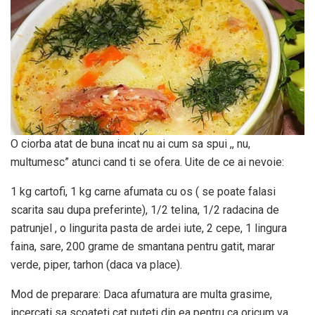
O ciorba atat de buna incat nu ai cum sa spui ,, nu,
multumesc” atunci cand ti se ofera. Uite de ce ai nevoie:
1 kg cartofi, 1 kg carne afumata cu os ( se poate falasi
scarita sau dupa preferinte), 1/2 telina, 1/2 radacina de
patrunjel , o lingurita pasta de ardei iute, 2 cepe, 1 lingura
faina, sare, 200 grame de smantana pentru gatit, marar
verde, piper, tarhon (daca va place).
Mod de preparare: Daca afumatura are multa grasime,
incercati sa scoateti cat puteti din ea pentru ca oricum va