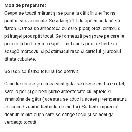
Mod de preparare:
Ceapa se toacă mărunt şi se pune la călit în ulei încins
pentru câteva minute. Se adaugă 1 l de apă şi se lasă să
fiarbă. Carnea se amestecă cu sare, piper, orez, cimbru şi
pătrunjel proaspăt tocat. Se formează perişoare pe care le
punem la fiert peste ceapă. Când sunt aproape fierte se
adaugă morcovul şi păstârnacul rase şi cartoful şi ardeiul
tăiate cubuleţe.
Se lasă să fiarbă totul la foc potrivit.
Când legumele şi carnea sunt gata, se drege ciorba cu oţet,
sare, piper şi gălbenuşurile amestecate cu laptele şi
smântâna de gătit ( acestea se aduc la aceeaşi temperatura
adaugând zeamă fierbinte de ciorbă). Se fierb împreună
doar un minut, după care se stinge focul şi se adaugă
verdeaţa tocată.