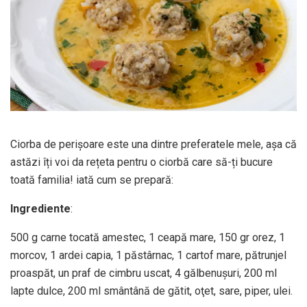
Ciorba de perișoare este una dintre preferatele mele, așa că
astăzi îți voi da rețeta pentru o ciorbă care să-ți bucure
toată familia! iată cum se prepară:
Ingrediente
:
500 g carne tocată amestec, 1 ceapă mare, 150 gr orez, 1
morcov, 1 ardei capia, 1 păstârnac, 1 cartof mare, pătrunjel
proaspăt, un praf de cimbru uscat, 4 gălbenuşuri, 200 ml
lapte dulce, 200 ml smântână de gătit, oţet, sare, piper, ulei.