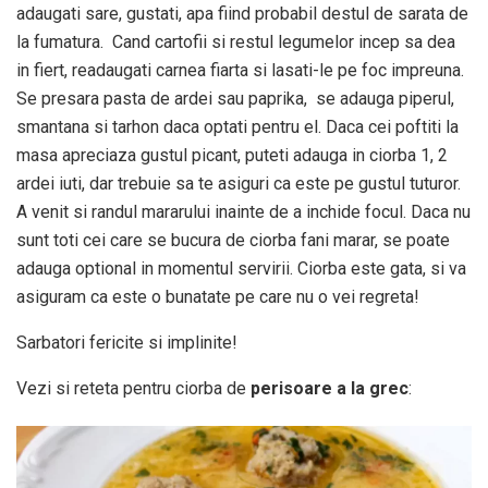
adaugati sare, gustati, apa fiind probabil destul de sarata de
la fumatura. Cand cartofii si restul legumelor incep sa dea
in fiert, readaugati carnea fiarta si lasati-le pe foc impreuna.
Se presara pasta de ardei sau paprika, se adauga piperul,
smantana si tarhon daca optati pentru el. Daca cei poftiti la
masa apreciaza gustul picant, puteti adauga in ciorba 1, 2
ardei iuti, dar trebuie sa te asiguri ca este pe gustul tuturor.
A venit si randul mararului inainte de a inchide focul. Daca nu
sunt toti cei care se bucura de ciorba fani marar, se poate
adauga optional in momentul servirii. Ciorba este gata, si va
asiguram ca este o bunatate pe care nu o vei regreta!
Sarbatori fericite si implinite!
Vezi si reteta pentru ciorba de
perisoare a la grec
: