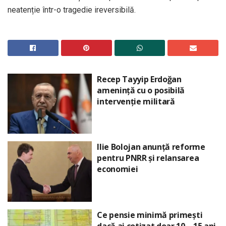
neatenție într-o tragedie ireversibilă.
Recep Tayyip Erdoğan
amenință cu o posibilă
intervenție militară
Ilie Bolojan anunță reforme
pentru PNRR și relansarea
economiei
Ce pensie minimă primești
dacă ai cotizat doar 10 – 15 ani