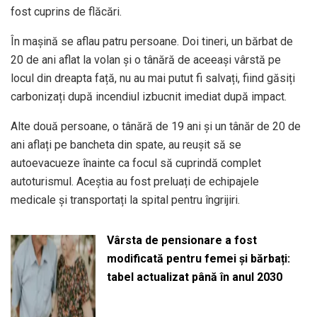
fost cuprins de flăcări.
În mașină se aflau patru persoane. Doi tineri, un bărbat de
20 de ani aflat la volan și o tânără de aceeași vârstă pe
locul din dreapta față, nu au mai putut fi salvați, fiind găsiți
carbonizați după incendiul izbucnit imediat după impact.
Alte două persoane, o tânără de 19 ani și un tânăr de 20 de
ani aflați pe bancheta din spate, au reușit să se
autoevacueze înainte ca focul să cuprindă complet
autoturismul. Aceștia au fost preluați de echipajele
medicale și transportați la spital pentru îngrijiri.
Vârsta de pensionare a fost
modificată pentru femei și bărbați:
tabel actualizat până în anul 2030