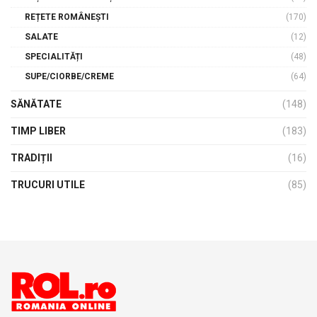
REȚETE ROMÂNEȘTI
(170)
SALATE
(12)
SPECIALITĂȚI
(48)
SUPE/CIORBE/CREME
(64)
SĂNĂTATE
(148)
TIMP LIBER
(183)
TRADIȚII
(16)
TRUCURI UTILE
(85)