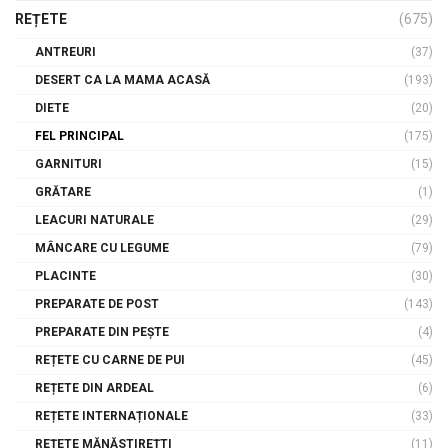
REȚETE
(675)
ANTREURI
(37)
DESERT CA LA MAMA ACASĂ
(193)
DIETE
(20)
FEL PRINCIPAL
(175)
GARNITURI
(15)
GRĂTARE
(1)
LEACURI NATURALE
(29)
MÂNCARE CU LEGUME
(79)
PLACINTE
(30)
PREPARATE DE POST
(143)
PREPARATE DIN PEȘTE
(4)
REȚETE CU CARNE DE PUI
(45)
REȚETE DIN ARDEAL
(6)
REȚETE INTERNAȚIONALE
(33)
REȚETE MĂNĂSTIREȚTI
(11)