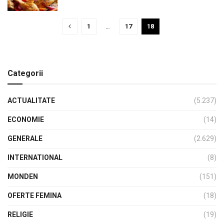
1
…
17
18
Categorii
ACTUALITATE
(5.237)
ECONOMIE
(14)
GENERALE
(2.629)
INTERNATIONAL
(8)
MONDEN
(151)
OFERTE FEMINA
(18)
RELIGIE
(19)