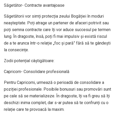
Săgetător- Contracte avantajoase
Săgetătorii vor simți protecția zeului Bogăției în moduri
neașteptate. Poți atrage un partener de afaceri potrivit sau
poți semna contracte care îți vor aduce succesul pe termen
lung. În dragoste, însă, poți fi mai impulsiv și există riscul
de a te arunca într-o relație „foc și pară” fără să te gândești
la consecințe.
Zodii potențial câștigătoare:
Capricorn- Consolidare profesională
Pentru Capricorni, urmează o perioadă de consolidare a
poziției profesionale. Posibile bonusuri sau promovări sunt
pe cale să se materializeze. În dragoste, îți va fi greu să îți
deschizi inima complet, dar s-ar putea să te confrunți cu o
relație care te provoacă la maxim.