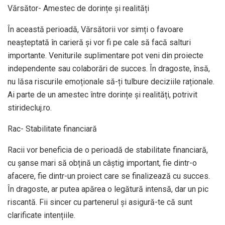
Vărsător- Amestec de dorințe și realități
În această perioadă, Vărsătorii vor simți o favoare
neașteptată în carieră și vor fi pe cale să facă salturi
importante. Veniturile suplimentare pot veni din proiecte
independente sau colaborări de succes. În dragoste, însă,
nu lăsa riscurile emoționale să-ți tulbure deciziile raționale.
Ai parte de un amestec între dorințe și realități, potrivit
stiridecluj.ro.
Rac- Stabilitate financiară
Racii vor beneficia de o perioadă de stabilitate financiară,
cu șanse mari să obțină un câștig important, fie dintr-o
afacere, fie dintr-un proiect care se finalizează cu succes.
În dragoste, ar putea apărea o legătură intensă, dar un pic
riscantă. Fii sincer cu partenerul și asigură-te că sunt
clarificate intențiile.